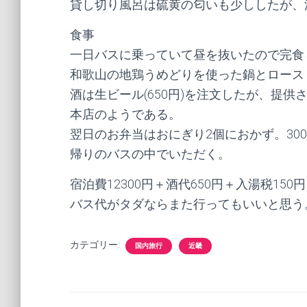
貸し切り風呂は硫黄の匂いも少ししたが、
食事
一日バスに乗っていて昼を抜いたので完食
和歌山の地鶏うめどりを使った鍋とロース
酒は生ビール(650円)を注文したが、提
本店のようである。
翌日のお弁当はおにぎり2個におかず。30
帰りのバスの中でいただく。
宿泊費12300円＋酒代650円＋入湯税150円
バス代がタダならまた行ってもいいと思う
カテゴリー:
国内旅行
近畿