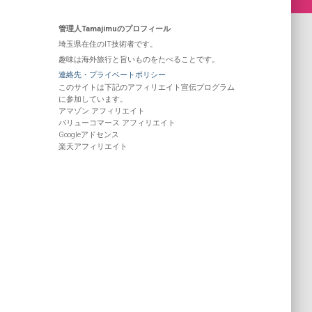
管理人Tamajimuのプロフィール
埼玉県在住のIT技術者です。
趣味は海外旅行と旨いものをたべることです。
連絡先・プライベートポリシー
このサイトは下記のアフィリエイト宣伝プログラム
に参加しています。
アマゾン アフィリエイト
バリューコマース アフィリエイト
Googleアドセンス
楽天アフィリエイト