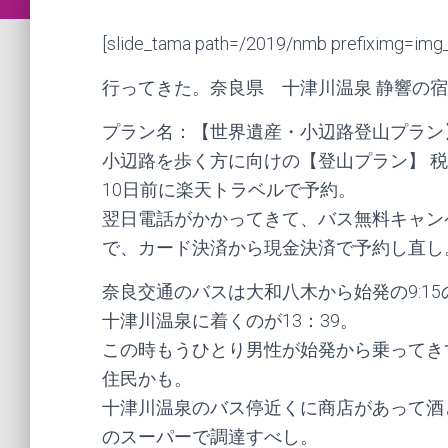
[slide_tama path=/2019/nmb prefiximg=img
行ってきた。奈良県 十津川温泉 静響の
プラン名：【世界遺産・小辺路登山プラン
小辺路を歩く方に向けの【登山プラン】 税込 
10日前に楽天トラベルで予約。
翌日電話がかかってきて、バス無料キャン
で、カード決済から現金決済で予約し直し
奈良交通のバスは大和八木から始発の9:1
十津川温泉に着くのが13：39。
この時もうひとり男性が始発から乗ってき
住民かも。
十津川温泉のバス停近くに商店があって酒
のスーパーで調達すべし。