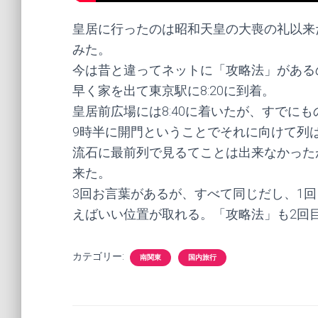
皇居に行ったのは昭和天皇の大喪の礼以来
みた。
今は昔と違ってネットに「攻略法」がある
早く家を出て東京駅に8:20に到着。
皇居前広場には8:40に着いたが、すでに
9時半に開門ということでそれに向けて列
流石に最前列で見るてことは出来なかった
来た。
3回お言葉があるが、すべて同じだし、1
えばいい位置が取れる。「攻略法」も2回
カテゴリー:
南関東
国内旅行