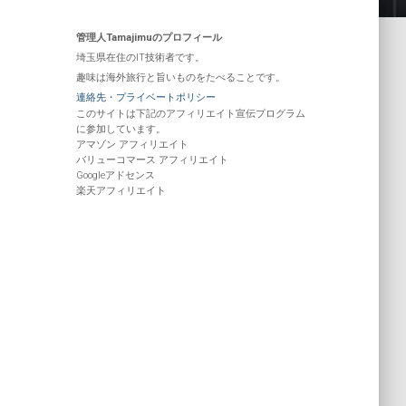
管理人Tamajimuのプロフィール
埼玉県在住のIT技術者です。
趣味は海外旅行と旨いものをたべることです。
連絡先・プライベートポリシー
このサイトは下記のアフィリエイト宣伝プログラム
に参加しています。
アマゾン アフィリエイト
バリューコマース アフィリエイト
Googleアドセンス
楽天アフィリエイト