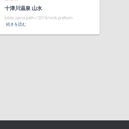
十津川温泉 山水
[slide_tama path=/2019/nmb prefixim
続きを読む