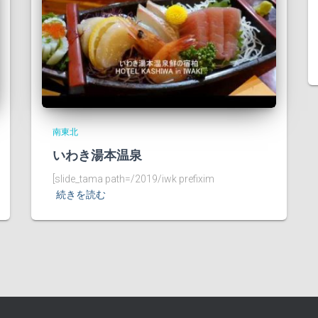
南東北
いわき湯本温泉
[slide_tama path=/2019/iwk prefixim
続きを読む