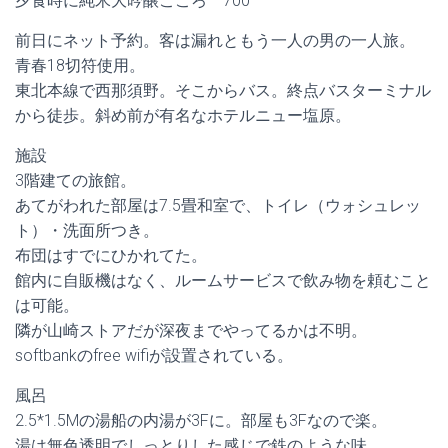
夕食時に純米大吟醸こころ 700
前日にネット予約。客は漏れともう一人の男の一人旅。
青春18切符使用。
東北本線で西那須野。そこからバス。終点バスターミナル
から徒歩。斜め前が有名なホテルニュー塩原。
施設
3階建ての旅館。
あてがわれた部屋は7.5畳和室で、トイレ（ウォシュレッ
ト）・洗面所つき。
布団はすでにひかれてた。
館内に自販機はなく、ルームサービスで飲み物を頼むこと
は可能。
隣が山崎ストアだが深夜までやってるかは不明。
softbankのfree wifiが設置されている。
風呂
2.5*1.5Mの湯船の内湯が3Fに。部屋も3Fなので楽。
湯は無色透明でしっとりした感じで鉄のような味。