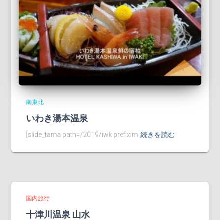
南東北
いわき湯本温泉
[slide_tama path=/2019/iwk prefixim
続きを読む
国内旅行
十津川温泉 山水