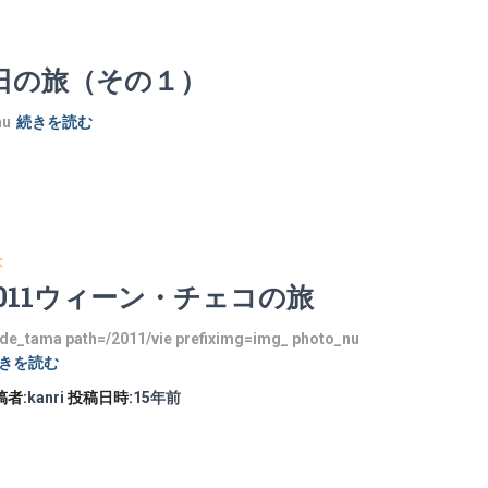
念日の旅（その１）
nu
続きを読む
欧
2011ウィーン・チェコの旅
lide_tama path=/2011/vie prefiximg=img_ photo_nu
きを読む
稿者:
kanri
投稿日時:
15年
前