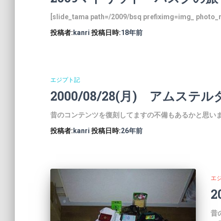
[slide_tama path=/2009/bsq prefiximg=img_ photo_
投稿者:
kanri
投稿日時:
18年
前
エジプト記
2000/08/28(月) アムステ
昔のコンテンツを復刻してますの不備もあるかと思いますので
投稿者:
kanri
投稿日時:
26年
前
エ
2
昔