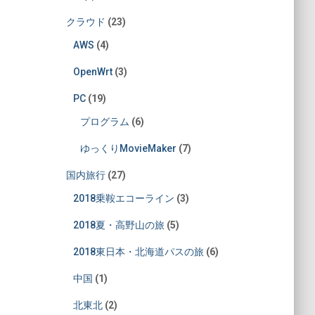
クラウド
(23)
AWS
(4)
OpenWrt
(3)
PC
(19)
プログラム
(6)
ゆっくりMovieMaker
(7)
国内旅行
(27)
2018乗鞍エコーライン
(3)
2018夏・高野山の旅
(5)
2018東日本・北海道パスの旅
(6)
中国
(1)
北東北
(2)