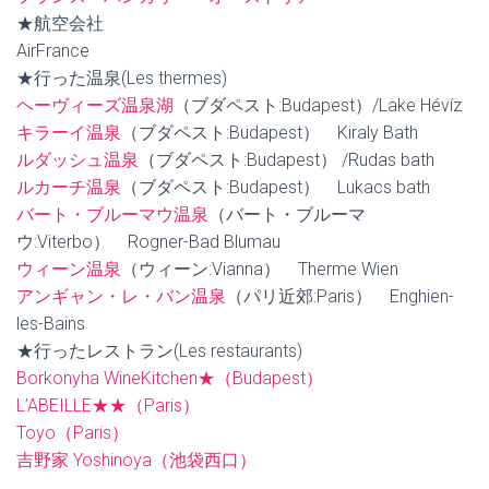
★航空会社
AirFrance
★行った温泉(Les thermes)
ヘーヴィーズ温泉湖
（ブダペスト:Budapest）/Lake Hévíz
キラーイ温泉
（ブダペスト:Budapest） Kiraly Bath
ルダッシュ温泉
（ブダペスト:Budapest） /Rudas bath
ルカーチ温泉
（ブダペスト:Budapest） Lukacs bath
バート・ブルーマウ温泉
（バート・ブルーマ
ウ:Viterbo） Rogner-Bad Blumau
ウィーン温泉
（ウィーン:Vianna） Therme Wien
アンギャン・レ・バン温泉
（パリ近郊:Paris） Enghien-
les-Bains
★行ったレストラン(Les restaurants)
Borkonyha WineKitchen★（Budapest）
L’ABEILLE★★（Paris）
Toyo（Paris）
吉野家 Yoshinoya（池袋西口）