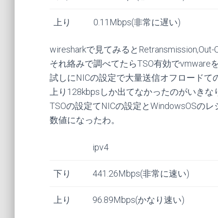
上り
0.11Mbps(非常に遅い)
wiresharkで見てみるとRetransmission,
それ絡みで調べてたらTSO有効でvmwa
試しにNICの設定で大量送信オフロードての
上り128kbpsしか出てなかったのがいきな
TSOの設定てNICの設定とWindowsO
数値になったわ。
ipv4
下り
441.26Mbps(非常に速い)
上り
96.89Mbps(かなり速い)