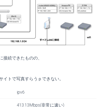
に接続できたものの、
うサイトで写真すらうｐできない。
ipv6
413.13Mbps(非常に速い)