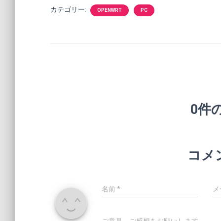
カテゴリー:
OPENWRT
PC
0件
コメ
名前
*
メ