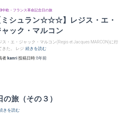
013中欧・フランス革命記念日の旅
【ミシュラン☆☆☆】レジス・エ・
ジャック・マルコン
ス・エ・ジャック・マルコン(Regis et Jacques MARCON)に行
てきた。 レジ
続きを読む
稿者:
kanri
投稿日時:
8年
前
念日の旅（その３）
続きを読む