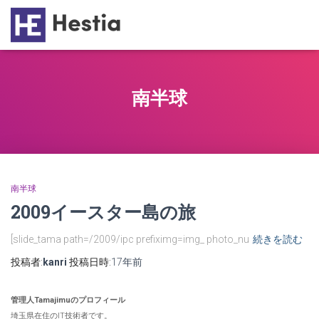
南半球
南半球
2009イースター島の旅
[slide_tama path=/2009/ipc prefiximg=img_ photo_nu
続きを読む
投稿者:
kanri
投稿日時:
17年
前
管理人Tamajimuのプロフィール
埼玉県在住のIT技術者です。